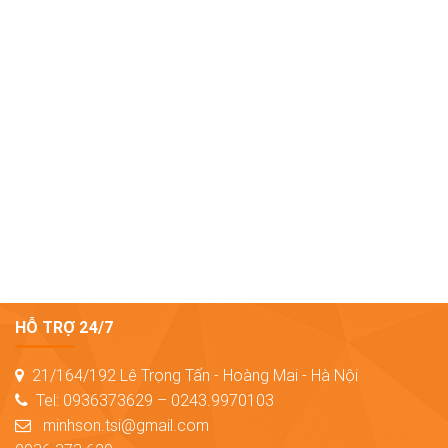
HỖ TRỢ 24/7
21/164/192 Lê Trọng Tấn - Hoàng Mai - Hà Nội
Tel: 0936373629 – 0243.9970103
minhson.tsi@gmail.com