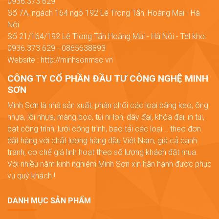
0936.373.629
Số 7A, ngách 164 ngõ 192 Lê Trọng Tấn, Hoàng Mai - Hà
Nội
Số 21/164/192 Lê Trọng Tấn Hoàng Mai - Hà Nội - Tel kho:
0936.373.629 - 0865638893
Website : http://minhsonmsc.vn
CÔNG TY CỔ PHẦN ĐẦU TƯ CÔNG NGHỆ MINH
SƠN
Minh Sơn là nhà sản xuất, phân phối các loại băng keo, ống
nhựa, lõi nhựa, màng bọc, túi ni-lon, dây đai, khóa đai, in túi,
bạt công trình, lưới công trình, bao tải các loại... theo đơn
đặt hàng với chất lượng hàng đầu Việt Nam, giá cả cạnh
tranh, cơ chế giá linh hoạt theo số lượng khách đặt mua.
Với nhiều năm kinh nghiệm Minh Sơn xin hân hạnh được phục
vụ quý khách !
DANH MỤC SẢN PHẨM