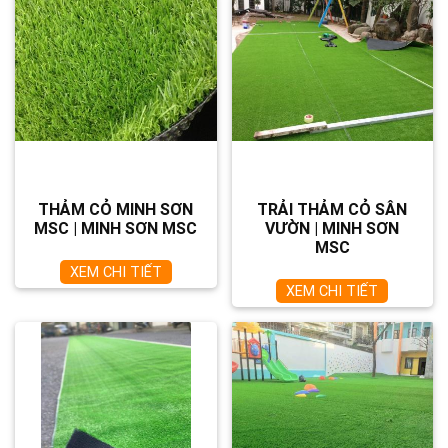
THẢM CỎ MINH SƠN
TRẢI THẢM CỎ SÂN
MSC | MINH SƠN MSC
VƯỜN | MINH SƠN
MSC
XEM CHI TIẾT
XEM CHI TIẾT