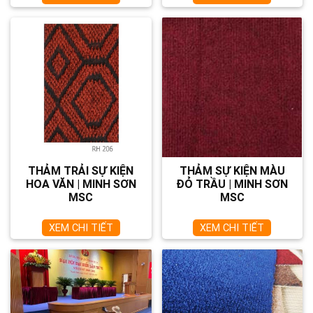
THẢM TRẢI SỰ KIỆN
THẢM SỰ KIỆN MÀU
HOA VĂN | MINH SƠN
ĐỎ TRẦU | MINH SƠN
MSC
MSC
XEM CHI TIẾT
XEM CHI TIẾT