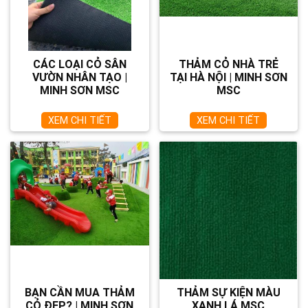
CÁC LOẠI CỎ SÂN
THẢM CỎ NHÀ TRẺ
VƯỜN NHÂN TẠO |
TẠI HÀ NỘI | MINH SƠN
MINH SƠN MSC
MSC
XEM CHI TIẾT
XEM CHI TIẾT
BẠN CẦN MUA THẢM
THẢM SỰ KIỆN MÀU
CỎ ĐẸP? | MINH SƠN
XANH LÁ MSC