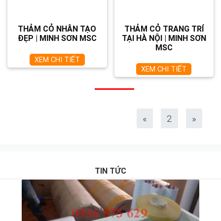
THẢM CỎ NHÂN TẠO
THẢM CỎ TRANG TRÍ
ĐẸP | MINH SƠN MSC
TẠI HÀ NỘI | MINH SƠN
MSC
XEM CHI TIẾT
XEM CHI TIẾT
«
2
»
TIN TỨC