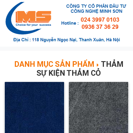
DANH MỤC SẢN PHẨM
THẢM
SỰ KIỆN THẢM CỎ