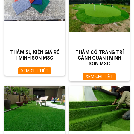
THẢM SỰ KIỆN GIÁ RẺ
THẢM CỎ TRANG TRÍ
| MINH SƠN MSC
CẢNH QUAN | MINH
SƠN MSC
XEM CHI TIẾT
XEM CHI TIẾT