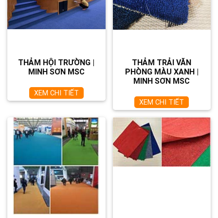
THẢM HỘI TRƯỜNG |
THẢM TRẢI VĂN
MINH SƠN MSC
PHÒNG MÀU XANH |
MINH SƠN MSC
XEM CHI TIẾT
XEM CHI TIẾT