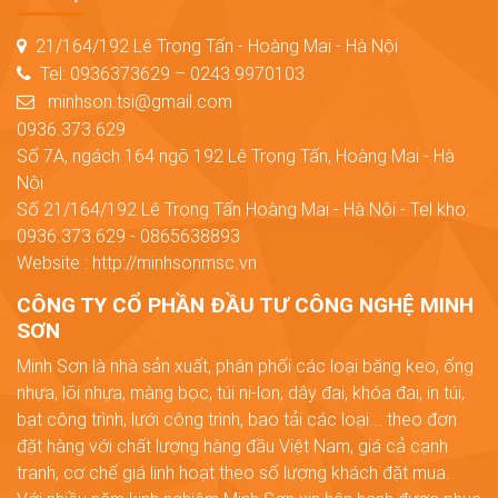
21/164/192 Lê Trọng Tấn - Hoàng Mai - Hà Nội
Tel: 0936373629 – 0243.9970103
minhson.tsi@gmail.com
0936.373.629
Số 7A, ngách 164 ngõ 192 Lê Trọng Tấn, Hoàng Mai - Hà
Nội
Số 21/164/192 Lê Trọng Tấn Hoàng Mai - Hà Nội - Tel kho:
0936.373.629 - 0865638893
Website : http://minhsonmsc.vn
CÔNG TY CỔ PHẦN ĐẦU TƯ CÔNG NGHỆ MINH
SƠN
Minh Sơn là nhà sản xuất, phân phối các loại băng keo, ống
nhựa, lõi nhựa, màng bọc, túi ni-lon, dây đai, khóa đai, in túi,
bạt công trình, lưới công trình, bao tải các loại... theo đơn
đặt hàng với chất lượng hàng đầu Việt Nam, giá cả cạnh
tranh, cơ chế giá linh hoạt theo số lượng khách đặt mua.