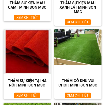
THẢM SỰ KIỆN MÀU
THẢM SỰ KIỆN MÀU
CAM | MINH SƠN MSC
XANH LÁ | MINH SƠN
MSC
XEM CHI TIẾT
XEM CHI TIẾT
THẢM SỰ KIỆN TẠI HÀ
THẢM CỎ KHU VUI
NỘI | MINH SƠN MSC
CHƠI | MINH SƠN MSC
XEM CHI TIẾT
XEM CHI TIẾT