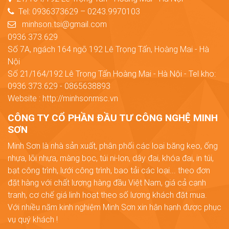
Tel: 0936373629 – 0243.9970103
minhson.tsi@gmail.com
0936.373.629
Số 7A, ngách 164 ngõ 192 Lê Trọng Tấn, Hoàng Mai - Hà
Nội
Số 21/164/192 Lê Trọng Tấn Hoàng Mai - Hà Nội - Tel kho:
0936.373.629 - 0865638893
Website : http://minhsonmsc.vn
CÔNG TY CỔ PHẦN ĐẦU TƯ CÔNG NGHỆ MINH
SƠN
Minh Sơn là nhà sản xuất, phân phối các loại băng keo, ống
nhựa, lõi nhựa, màng bọc, túi ni-lon, dây đai, khóa đai, in túi,
bạt công trình, lưới công trình, bao tải các loại... theo đơn
đặt hàng với chất lượng hàng đầu Việt Nam, giá cả cạnh
tranh, cơ chế giá linh hoạt theo số lượng khách đặt mua.
Với nhiều năm kinh nghiệm Minh Sơn xin hân hạnh được phục
vụ quý khách !