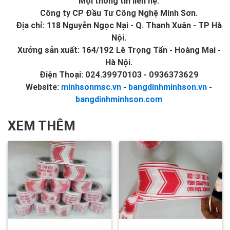
Mọi thông tin liên hệ:
Công ty CP Đầu Tư Công Nghệ Minh Sơn.
Địa chỉ: 118 Nguyễn Ngọc Nại - Q. Thanh Xuân - TP Hà
Nội.
Xưởng sản xuất: 164/192 Lê Trọng Tấn - Hoàng Mai -
Hà Nội.
Điện Thoại: 024.39970103 - 0936373629
Website:
minhsonmsc.vn
-
bangdinhminhson.vn
-
bangdinhminhson.com
XEM THÊM