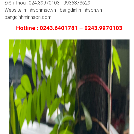
Điện Thoại: 024.39970103 - 0936373629
Website: minhsonmsc.vn - bangdinhminhson.vn -
bangdinhminhson.com
Hotline : 0243.6401781 – 0243.9970103