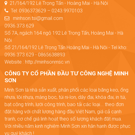
21/164/192 Lê Trọng Tấn - Hoàng Mai - Hà Nội
Tel: 0936373629 – 0243.9970103
minhson.tsi@gmail.com
0936.373.629
Số 7A, ngách 164 ngõ 192 Lê Trọng Tấn, Hoàng Mai - Hà
Nội
Số 21/164/192 Lê Trọng Tấn Hoàng Mai - Hà Nội - Tel kho:
0936.373.629 - 0865638893
Website : http://minhsonmsc.vn
CÔNG TY CỔ PHẦN ĐẦU TƯ CÔNG NGHỆ MINH
SƠN
Minh Sơn là nhà sản xuất, phân phối các loại băng keo, ống
nhựa, lõi nhựa, màng bọc, túi ni-lon, dây đai, khóa đai, in túi,
bạt công trình, lưới công trình, bao tải các loại... theo đơn
đặt hàng với chất lượng hàng đầu Việt Nam, giá cả cạnh
tranh, cơ chế giá linh hoạt theo số lượng khách đặt mua.
Với nhiều năm kinh nghiệm Minh Sơn xin hân hạnh được phục
vụ quý khách !