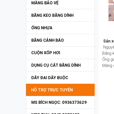
MÀNG BẢO VỆ
BĂNG KEO BĂNG DÍNH
ỐNG NHỰA
BĂNG CẢNH BÁO
Sản x
Nguyên
CUỘN XỐP HƠI
Băng 
Ống gi
DỤNG CỤ CẮT BĂNG DÍNH
Màng c
DÂY ĐAI DÂY BUỘC
HỖ TRỢ TRỰC TUYẾN
MS BÍCH NGỌC: 0936373629