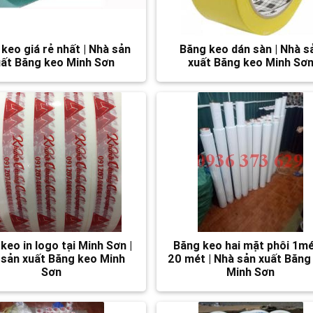
keo giá rẻ nhất | Nhà sản
Băng keo dán sàn | Nhà s
uất Băng keo Minh Sơn
xuất Băng keo Minh Sơ
keo in logo tại Minh Sơn |
Băng keo hai mặt phôi 1mé
 sản xuất Băng keo Minh
20 mét | Nhà sản xuất Băng
Sơn
Minh Sơn