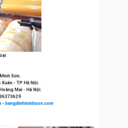
oại
Minh Sơn.
 Xuân - TP Hà Nội.
Hoàng Mai - Hà Nội.
936373629
n
-
bangdinhminhson.com