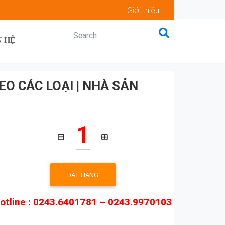
Giới thiệu
N HỆ
O CÁC LOẠI | NHÀ SẢN
1
ĐẶT HÀNG
otline : 0243.6401781 – 0243.9970103