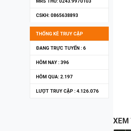
MRS THU: 0243.9970103
CSKH: 0865638893
THỐNG KÊ TRUY CẬP
ĐANG TRỰC TUYẾN : 6
HÔM NAY : 396
HÔM QUA: 2.197
LƯỢT TRUY CẬP : 4.126.076
XEM