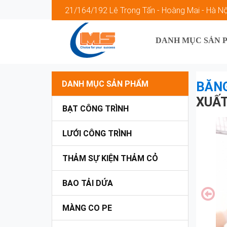
21/164/192 Lê Trọng Tấn - Hoàng Mai - Hà Nộ
DANH MỤC SẢN 
DANH MỤC SẢN PHẨM
BĂNG
XUẤT
BẠT CÔNG TRÌNH
LƯỚI CÔNG TRÌNH
THẢM SỰ KIỆN THẢM CỎ
BAO TẢI DỨA
MÀNG CO PE