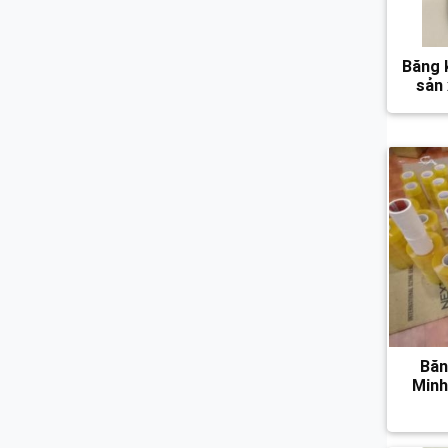
Băng k
sản
Băn
Minh