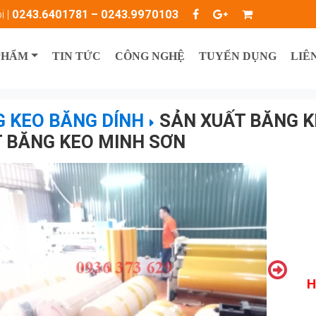
i |
0243.6401781 – 0243.9970103
PHẨM
TIN TỨC
CÔNG NGHỆ
TUYỂN DỤNG
LIÊ
 KEO BĂNG DÍNH
SẢN XUẤT BĂNG KE
 BĂNG KEO MINH SƠN
H