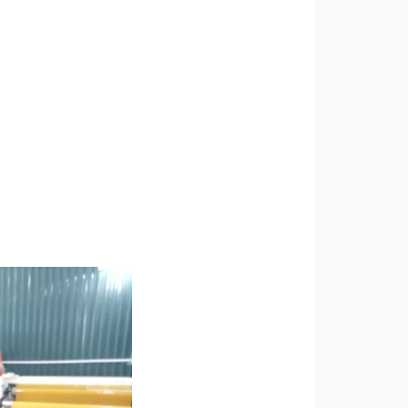
ản xuất băng keo các loại