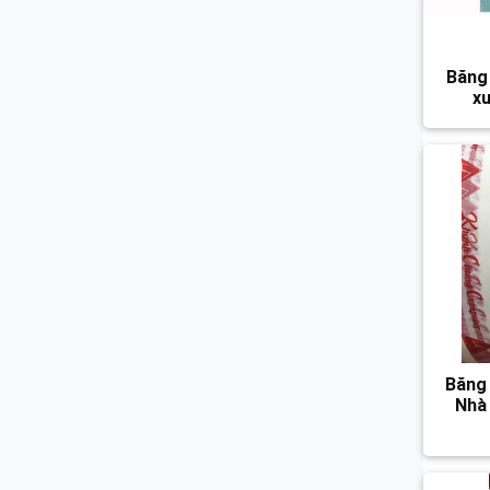
Băng 
x
Băng 
Nhà