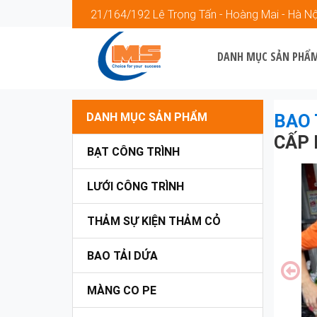
21/164/192 Lê Trọng Tấn - Hoàng Mai - Hà Nộ
DANH MỤC SẢN PHẨ
DANH MỤC SẢN PHẨM
BAO 
CẤP 
BẠT CÔNG TRÌNH
LƯỚI CÔNG TRÌNH
THẢM SỰ KIỆN THẢM CỎ
BAO TẢI DỨA
MÀNG CO PE