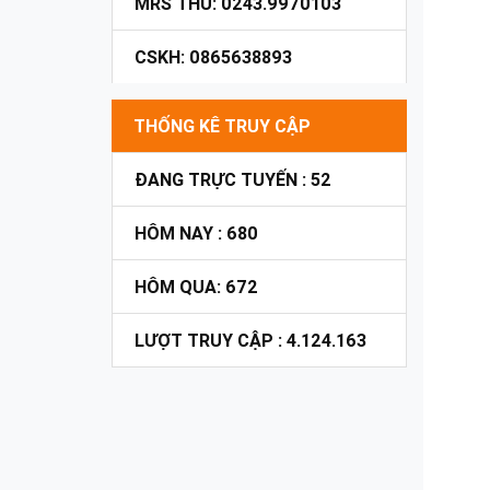
MRS THU: 0243.9970103
CSKH: 0865638893
THỐNG KÊ TRUY CẬP
ĐANG TRỰC TUYẾN : 52
HÔM NAY : 680
HÔM QUA: 672
LƯỢT TRUY CẬP : 4.124.163