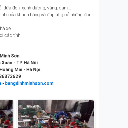
i dứa đen, xanh dương, vàng, cam...
hi phí của khách hàng và đáp ứng cả những đơn
nhà xe.
đi các tỉnh.
Minh Sơn.
 Xuân - TP Hà Nội.
Hoàng Mai - Hà Nội.
936373629
n
-
bangdinhminhson.com