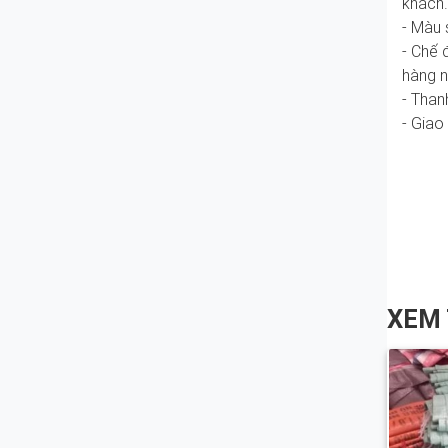
khách.
- Màu 
- Chế 
hàng n
- Than
- Giao
XEM