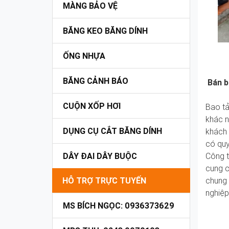
MÀNG BẢO VỆ
BĂNG KEO BĂNG DÍNH
ỐNG NHỰA
BĂNG CẢNH BÁO
Bán b
CUỘN XỐP HƠI
Bao tả
khác n
DỤNG CỤ CẮT BĂNG DÍNH
khách 
có quy
DÂY ĐAI DÂY BUỘC
Công t
cung c
HỖ TRỢ TRỰC TUYẾN
chung 
nghiệp
MS BÍCH NGỌC: 0936373629