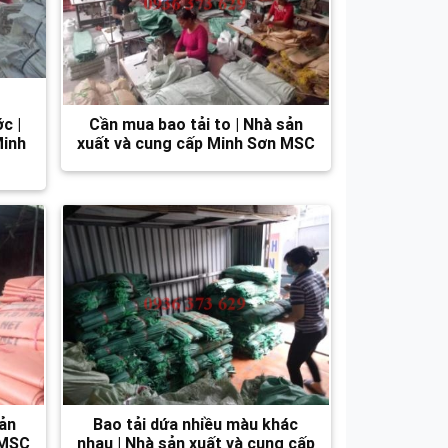
c |
Cần mua bao tải to | Nhà sản
Minh
xuất và cung cấp Minh Sơn MSC
sản
Bao tải dứa nhiều màu khác
 MSC
nhau | Nhà sản xuất và cung cấp