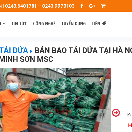
i |
0243.6401781 – 0243.9970103
M
TIN TỨC
CÔNG NGHỆ
TUYỂN DỤNG
LIÊN HỆ
TẢI DỨA
BÁN BAO TẢI DỨA TẠI HÀ N
MINH SƠN MSC
Bá
H