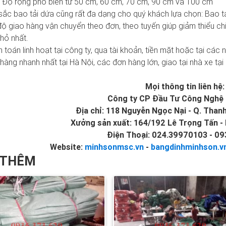
 Độ rộng phổ biến từ 50 cm, 60 cm, 70 cm, 90 cm và 100 cm
sắc bao tải dứa cũng rất đa dạng cho quý khách lựa chọn: Bao tả
độ giao hàng vận chuyển theo đơn, theo tuyến giúp giảm thiểu c
hỏ nhất.
h toán linh hoạt tại công ty, qua tài khoản, tiền mặt hoặc tại các 
 hàng nhanh nhất tại Hà Nội, các đơn hàng lớn, giao tại nhà xe tại 
Mọi thông tin liên hệ:
Công ty CP Đầu Tư Công Nghệ 
Địa chỉ: 118 Nguyễn Ngọc Nại - Q. Thanh
Xưởng sản xuất: 164/192 Lê Trọng Tấn - 
Điện Thoại: 024.39970103 - 0
Website:
minhsonmsc.vn
-
bangdinhminhson.v
 THÊM