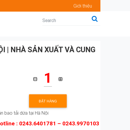
Giới thiệu
ỘI | NHÀ SẢN XUẤT VÀ CUNG
1
ĐẶT HÀNG
n bao tải dứa tại Hà Nội
otline : 0243.6401781 – 0243.9970103