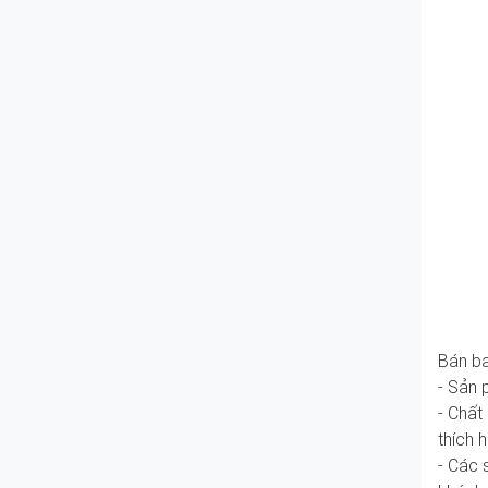
Bán ba
- Sản 
- Chất
thích 
- Các 