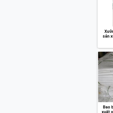
Xưởn
sản x
Bao b
xuất 