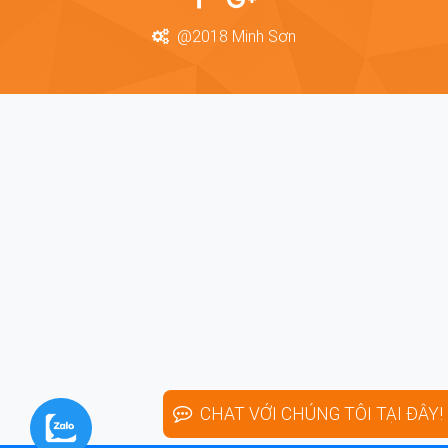
@2018 Minh Sơn
CHAT VỚI CHÚNG TÔI TẠI ĐÂY!